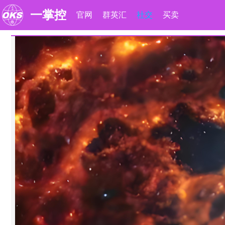
一掌控
官网
群英汇
社交
买卖